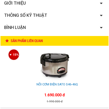
GIỚI THIỆU
THÔNG SỐ KỸ THUẬT
BÌNH LUẬN
SẢN PHẨM LIÊN QUAN
▼ 15%
NỒI CƠM ĐIỆN SATO S46-46Q
1.690.000 đ
1.990.000 đ