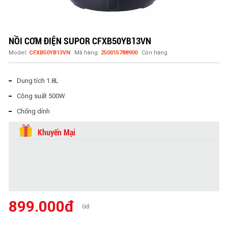
NỒI CƠM ĐIỆN SUPOR CFXB50YB13VN
Model:
CFXB50YB13VN
Mã hàng:
250015788900
Còn hàng
Dung tích 1.8L
Công suất 500W
Chống dính
Khuyến Mại
899.000đ
0đ